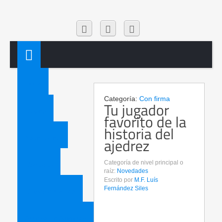
Inicio
Categoría:
Con firma
Tu jugador
Clases
favorito de la
historia del
Novedades
ajedrez
Categoría de nivel principal o
Contacta
raíz:
Novedades
Escrito por
M.F. Luís
Fernández Siles
Clases en vídeo
Acceso de Alumnos