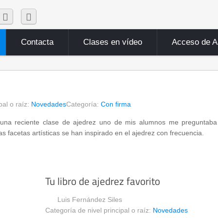
Contacta
Clases en vídeo
Acceso de 
pal o raíz:
Novedades
Categoría:
Con firma
una reciente clase de ajedrez uno de mis alumnos me preguntaba 
s facetas artísticas se han inspirado en el ajedrez con frecuencia.
Tu libro de ajedrez favorito
Luis Fernández Siles
Categoría de nivel principal o raíz:
Novedades