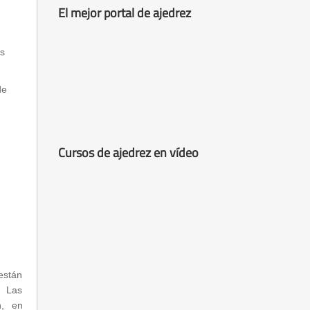
El mejor portal de ajedrez
as
de
Cursos de ajedrez en vídeo
están
. Las
n, en