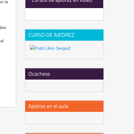
n la
déis
CURSO DE AJEDREZ
al
Ocachess
Ajedrez en el aula