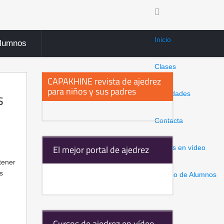
Inicio
Alumnos
Clases
CAPAKHINE revista de ajedrez
para niños y sus padres
s
Novedades
Contacta
El mejor portal de ajedrez
Clases en vídeo
tener
s
Acceso de Alumnos
Cursos de ajedrez en vídeo