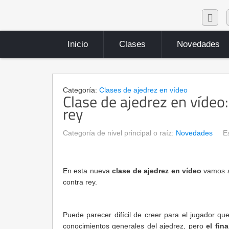
Inicio
Clases
Novedades
Categoría:
Clases de ajedrez en vídeo
Clase de ajedrez en vídeo: 
rey
Categoría de nivel principal o raíz:
Novedades
E
En esta nueva
clase de ajedrez en vídeo
vamos a 
contra rey.
Puede parecer difícil de creer para el jugador qu
conocimientos generales del ajedrez, pero
el fin