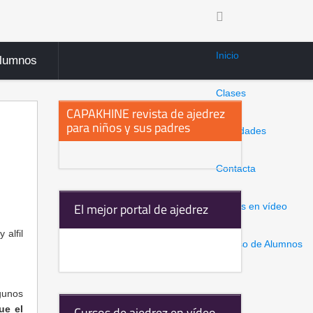
Inicio
Alumnos
Clases
CAPAKHINE revista de ajedrez
para niños y sus padres
Novedades
Contacta
El mejor portal de ajedrez
Clases en vídeo
alfil
Acceso de Alumnos
gunos
ue el
Cursos de ajedrez en vídeo