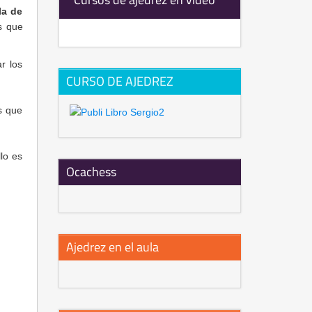
la de
as que
r los
CURSO DE AJEDREZ
s que
llo es
Ocachess
Ajedrez en el aula