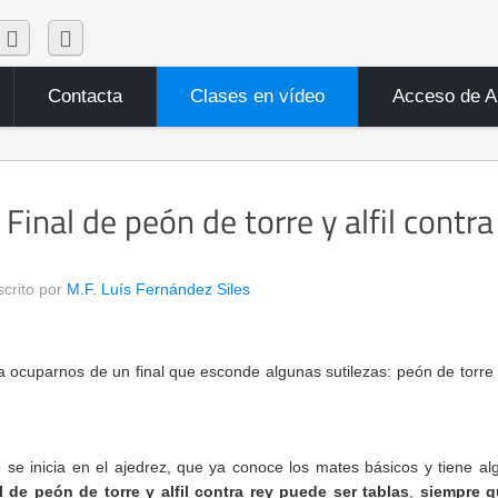
Contacta
Clases en vídeo
Acceso de 
Final de peón de torre y alfil contra
scrito por
M.F. Luís Fernández Siles
ocuparnos de un final que esconde algunas sutilezas: peón de torre y 
e se inicia en el ajedrez, que ya conoce los mates básicos y tiene al
al de peón de torre y alfil contra rey puede ser tablas
,
siempre q