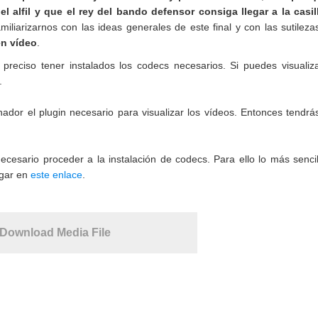
l alfil y que el rey del bando defensor consiga llegar a la casil
miliarizarnos con las ideas generales de este final y con las sutilez
en vídeo
.
 preciso tener instalados los codecs necesarios. Si puedes visualiza
.
ador el plugin necesario para visualizar los vídeos. Entonces tendrá
necesario proceder a la instalación de codecs. Para ello lo más senci
rgar en
este enlace
.
Download Media File