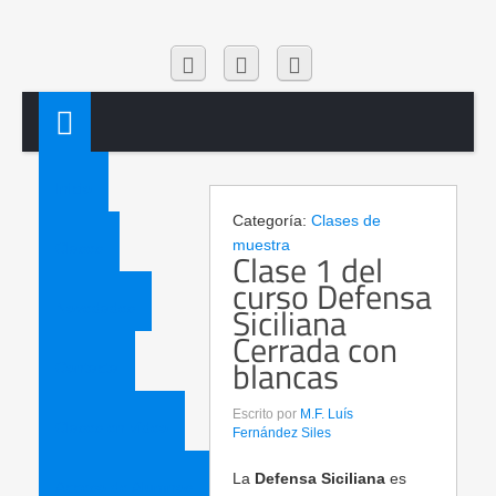
Inicio
Categoría:
Clases de
muestra
Clases
Clase 1 del
curso Defensa
Siciliana
Novedades
Cerrada con
blancas
Contacta
Escrito por
M.F. Luís
Clases en vídeo
Fernández Siles
La
Defensa Siciliana
es
Acceso de Alumnos